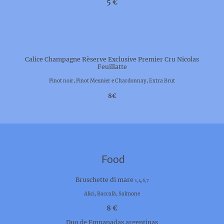
5 €
Calice Champagne Rèserve Exclusive Premier Cru Nicolas
Feuillatte
Pinot noir, Pinot Meunier e Chardonnay, Extra Brut
8€
Food
Bruschette di mare
1,4,6,7
Alici, Baccalà, Salmone
8 €
Duo de Empanadas argentinas